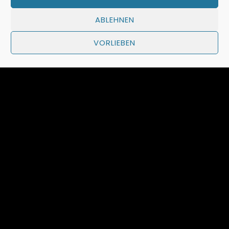
Für alle die in der Silvesternacht nicht mit
ABLEHNEN
uns in ein tolles 2020 reinfeiern konnten ,
oder für alle die von der Nacht davor noch
VORLIEBEN
nicht erschöpft genug sind…..
Zurück
Nächste
Previous
Next