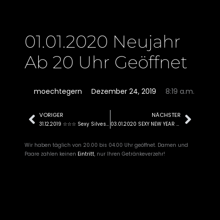
01.01.2020 Neujahr
Ab 20 Uhr Geöffnet
moechtegern
Dezember 24, 2019
8:19 a.m.
VORIGER
NÄCHSTER
Zurück
Näch
31.12.2019 ☆☆☆ Sexy Silvester ☆☆☆
03.01.2020 SEXY NEW YEAR – PARTY
Wir haben täglich von 20.00 bis 04.00 Uhr geöffnet. Damen und
Paare zahlen keinen
Eintritt
, nur Ihren Getränkeverzehr!