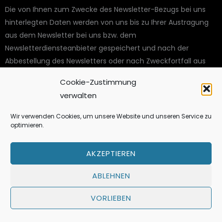
Die von Ihnen zum Zwecke des Newsletter-Bezugs bei uns
hinterlegten Daten werden von uns bis zu Ihrer Austragung
aus dem Newsletter bei uns bzw. dem
Newsletterdiensteanbieter gespeichert und nach der
Abbestellung des Newsletters oder nach Zweckfortfall aus
der Newsletterverteilerliste gelöscht. Wir behalten uns vor, E-
Cookie-Zustimmung
Mail-Adressen aus unserem Newsletterverteiler nach
verwalten
eigenem Ermessen im Rahmen unseres berechtigten
Interesses nach Art. 6 Abs. 1 lit. f DSGVO zu löschen oder zu
Wir verwenden Cookies, um unsere Website und unseren Service zu
sperren.
optimieren.
Nach Ihrer Austragung aus der Newsletterverteilerliste wird
AKZEPTIEREN
Ihre E-Mail-Adresse bei uns bzw. dem
Newsletterdiensteanbieter ggf. in einer Blacklist gespeichert,
ABLEHNEN
um künftige Mailings zu verhindern. Die Daten aus der
Blacklist werden nur für diesen Zweck verwendet und nicht
VORLIEBEN
mit anderen Daten zusammengeführt. Dies dient sowohl