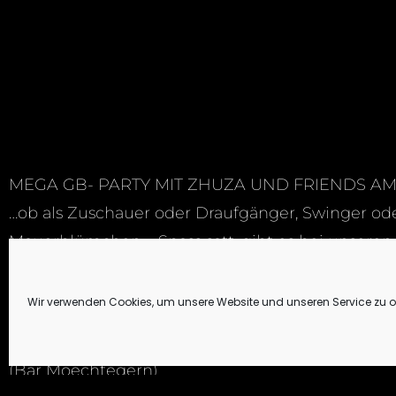
MEGA GB- PARTY MIT ZHUZA UND FRIENDS AM F
…ob als Zuschauer oder Draufgänger, Swinger ode
Mauerblümchen – Spass satt, gibt es bei unseren
Insbesondere mit Gosia, Zhuzha, Oralia von Schlu
heute dabei sind.
Wir verwenden Cookies, um unsere Website und unseren Service zu o
Ort des Geschehens
: Leibnizstr. 87, 10625 Berlin
(Bar Moechtegern)