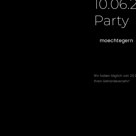
10.06
Party
moechtegern
Wir haben täglich von 20.
Ihren Getränkeverzehr!