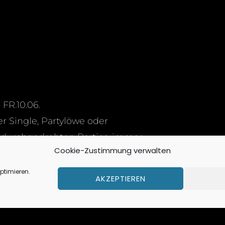
R.10.06.
r Single, Partylöwe oder
 durchgedrehten Parties, immer.
Cookie-Zustimmung verwalten
ck, Leonie, Anna & Mandy, die
ptimieren.
AKZEPTIEREN