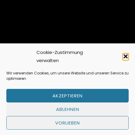
Cookie-Zustimmung
verwalten
Wir verwenden Cookies, um unsere Website und unseren Service zu
Spanisches Feuer im Moechtegern!
optimieren.
Die große AO Sex-Orgie mit den spanischen
AKZEPTIEREN
Pornosternchen Salma de Nora, Amanda X,
Julia de Lucia & Sara May!
ABLEHNEN
13. Dezember 2017
VORLIEBEN
Leibnizstr. 87, 10625 Berlin