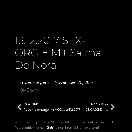
13.12.2017 SEX-
ORGIE Mit Salma
De Nora
moechtegern
November 26, 2017
8:45 p.m.
VORIGER
NÄCHSTER
Zurück
Näch
Adventssontage im MOECHTEGERN
24.12.2017 – HEILIGABEND – NACH(T) DER BESCHERUNG….
Wir haben täglich von 20.00 bis 04.00 Uhr geöffnet. Damen und
Paare zahlen keinen
Eintritt
, nur Ihren Getränkeverzehr!