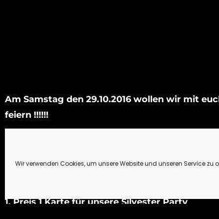
Am Samstag den 29.10.2016 wollen wir mit euc
feiern !!!!!!
Ob ihr als sexy Hexe … Vamp …. Zombie oder Ko
Spaß steht im Fokus !!!
Wir verwenden Cookies, um unsere Website und unseren Service zu o
Die drei besten Kostüme werden von uns prämie
1. Preis 1 Karte für unsere Silvester Party
2. Preis 1 Flasche Champagner