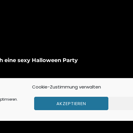
h eine sexy Halloween Party
bold kommt
ist völlig egal !!! Der
Cookie-Zustimmung verwalten
ptimieren.
AKZEPTIEREN
rt !!!!